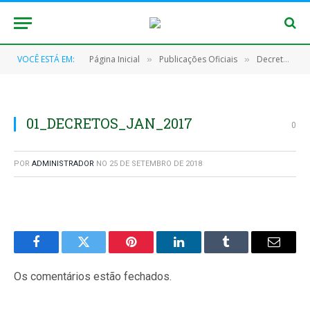
VOCÊ ESTÁ EM:
Página Inicial
Publicações Oficiais
Decretos
»
»
»
01_DECRETOS_JAN_2017
0
POR
ADMINISTRADOR
NO
25 DE SETEMBRO DE 2018
Facebook
Twitter
Pinterest
O
Tumblr
E-
LinkedIn
mail
Os comentários estão fechados.