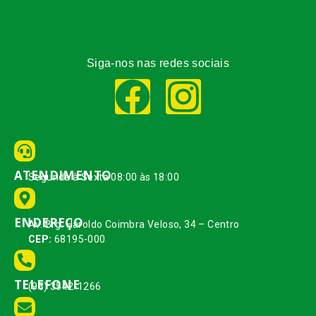
Siga-nos nas redes sociais
ATENDIMENTO
Segunda à Sexta 08:00 às 18:00
ENDEREÇO
Av. Brg. Haroldo Coimbra Veloso, 34 – Centro
CEP:
68195-000
TELEFONE
(93) 3542-1266