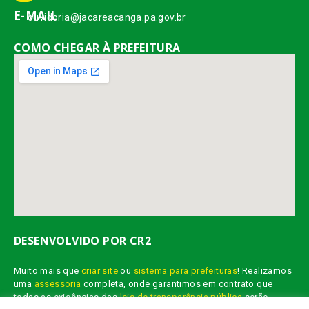
E-MAIL
ouvidoria@jacareacanga.pa.gov.br
COMO CHEGAR À PREFEITURA
DESENVOLVIDO POR CR2
Muito mais que
criar site
ou
sistema para prefeituras
! Realizamos
uma
assessoria
completa, onde garantimos em contrato que
todas as exigências das
leis de transparência pública
serão