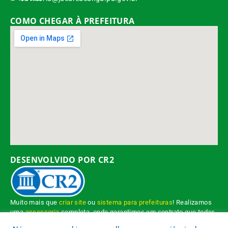
COMO CHEGAR À PREFEITURA
DESENVOLVIDO POR CR2
Muito mais que
criar site
ou
sistema para prefeituras
! Realizamos
uma
assessoria
completa, onde garantimos em contrato que todas
as exigências das
leis de transparência pública
serão atendidas.