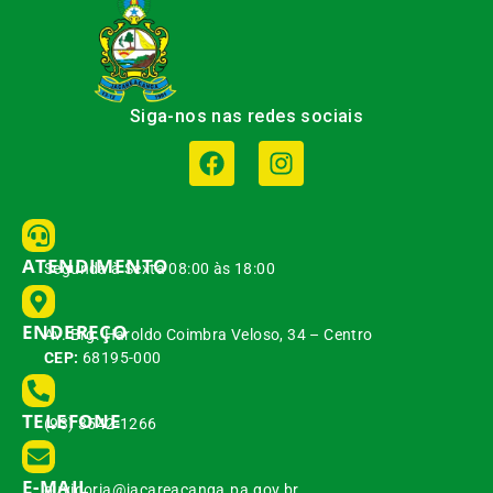
Siga-nos nas redes sociais
ATENDIMENTO
Segunda à Sexta 08:00 às 18:00
ENDEREÇO
Av. Brg. Haroldo Coimbra Veloso, 34 – Centro
CEP:
68195-000
TELEFONE
(93) 3542-1266
E-MAIL
ouvidoria@jacareacanga.pa.gov.br