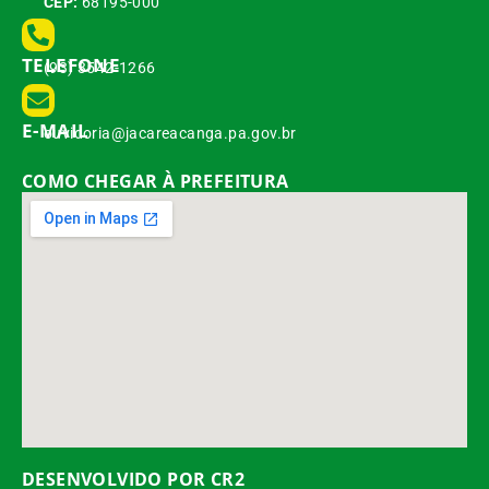
CEP:
68195-000
TELEFONE
(93) 3542-1266
E-MAIL
ouvidoria@jacareacanga.pa.gov.br
COMO CHEGAR À PREFEITURA
DESENVOLVIDO POR CR2