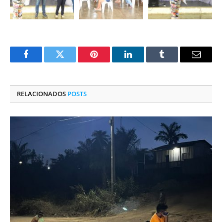
Facebook
Twitter
Pinterest
O
Tumblr
E-
LinkedIn
mail
RELACIONADOS
POSTS