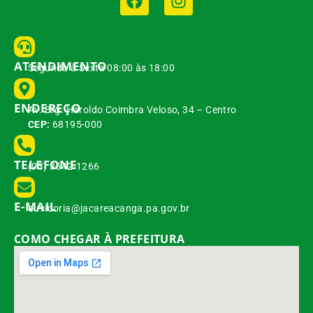
ATENDIMENTO
Segunda à Sexta 08:00 às 18:00
ENDEREÇO
Av. Brg. Haroldo Coimbra Veloso, 34 – Centro
CEP:
68195-000
TELEFONE
(93) 3542-1266
E-MAIL
ouvidoria@jacareacanga.pa.gov.br
COMO CHEGAR À PREFEITURA