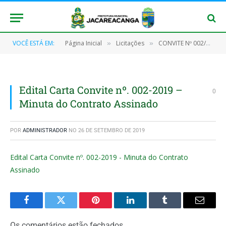
VOCÊ ESTÁ EM:
Página Inicial
Licitações
CONVITE Nº 002/2019 (Aquisição de Motores, Geradores, Painel eletrônico de ligação e acessórios)
»
»
Edital Carta Convite nº. 002-2019 –
0
Minuta do Contrato Assinado
POR
ADMINISTRADOR
NO
26 DE SETEMBRO DE 2019
Edital Carta Convite nº. 002-2019 - Minuta do Contrato
Assinado
Facebook
Twitter
Pinterest
O
Tumblr
E-
LinkedIn
mail
Os comentários estão fechados.