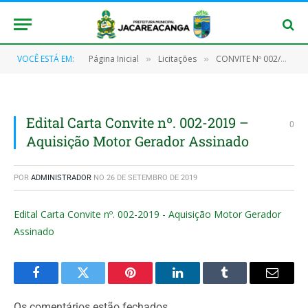
VOCÊ ESTÁ EM:
Página Inicial
Licitações
CONVITE Nº 002/2019 (Aquisição de Motores, Geradores, Painel eletrônico de ligação e acessórios)
»
»
Edital Carta Convite nº. 002-2019 –
0
Aquisição Motor Gerador Assinado
POR
ADMINISTRADOR
NO
26 DE SETEMBRO DE 2019
Edital Carta Convite nº. 002-2019 - Aquisição Motor Gerador
Assinado
Facebook
Twitter
Pinterest
O
Tumblr
E-
LinkedIn
mail
Os comentários estão fechados.