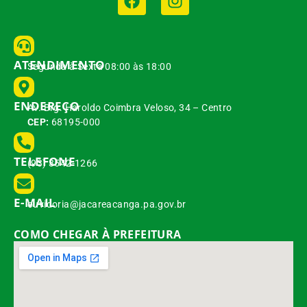
ATENDIMENTO
Segunda à Sexta 08:00 às 18:00
ENDEREÇO
Av. Brg. Haroldo Coimbra Veloso, 34 – Centro
CEP:
68195-000
TELEFONE
(93) 3542-1266
E-MAIL
ouvidoria@jacareacanga.pa.gov.br
COMO CHEGAR À PREFEITURA