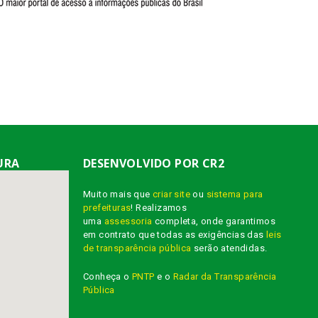
URA
DESENVOLVIDO POR CR2
Muito mais que
criar site
ou
sistema para
prefeituras
! Realizamos
uma
assessoria
completa, onde garantimos
em contrato que todas as exigências das
leis
de transparência pública
serão atendidas.
Conheça o
PNTP
e o
Radar da Transparência
Pública