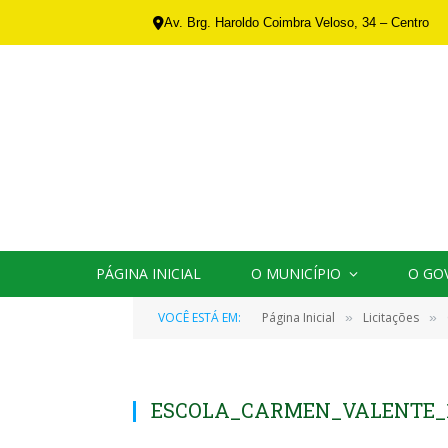
Av. Brg. Haroldo Coimbra Veloso, 34 – Centro
PÁGINA INICIAL
O MUNICÍPIO
O GO
VOCÊ ESTÁ EM:
Página Inicial
Licitações
»
»
ESCOLA_CARMEN_VALENTE_1_-