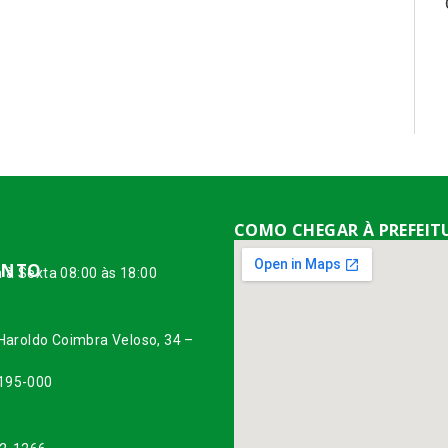
COMO CHEGAR À PREFEIT
ENTO
 à Sexta 08:00 às 18:00
O
 Haroldo Coimbra Veloso, 34 –
195-000