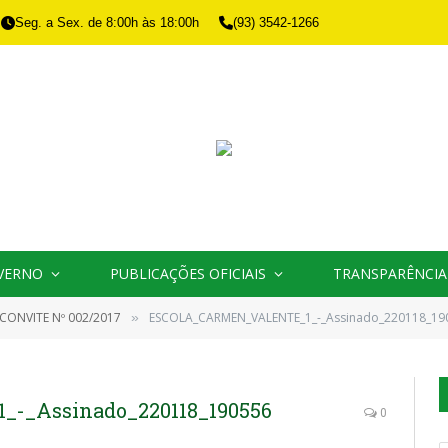
Seg. a Sex. de 8:00h às 18:00h
(93) 3542-1266
VERNO
PUBLICAÇÕES OFICIAIS
TRANSPARÊNCIA
CONVITE Nº 002/2017
ESCOLA_CARMEN_VALENTE_1_-_Assinado_220118_19
»
_Assinado_220118_190556
0