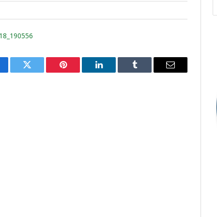
18_190556
cebook
Twitter
Pinterest
O
Tumblr
E-
LinkedIn
mail