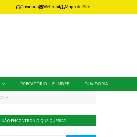
Ouvidoria
Webmail
Mapa do Site
PRECATÓRIO – FUNDEF
OUVIDORIA
0556
NÃO ENCONTROU O QUE QUERIA?