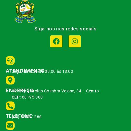
Siga-nos nas redes sociais
ATENDIMENTO
Segunda à Sexta 08:00 às 18:00
ENDEREÇO
Av. Brg. Haroldo Coimbra Veloso, 34 – Centro
CEP:
68195-000
TELEFONE
(93) 3542-1266