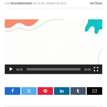
POR
NOGUEIRAIVANIO
NO
26 DE JANEIRO DE 2023
NOTÍCIAS
Tocador
de
vídeo
00:00
00:05
Facebook
Twitter
Pinterest
O
Tumblr
E-
LinkedIn
mail