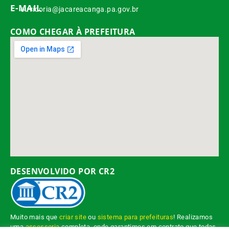
E-MAIL
ouvidoria@jacareacanga.pa.gov.br
COMO CHEGAR À PREFEITURA
DESENVOLVIDO POR CR2
Muito mais que
criar site
ou
sistema para prefeituras
! Realizamos
uma
assessoria
completa, onde garantimos em contrato que todas