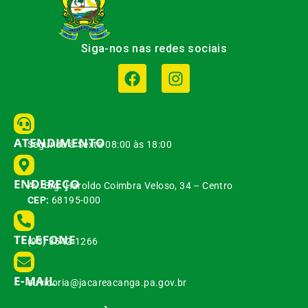
Siga-nos nas redes sociais
ATENDIMENTO
Segunda à Sexta 08:00 às 18:00
ENDEREÇO
Av. Brg. Haroldo Coimbra Veloso, 34 – Centro
CEP:
68195-000
TELEFONE
(93) 3542-1266
E-MAIL
ouvidoria@jacareacanga.pa.gov.br