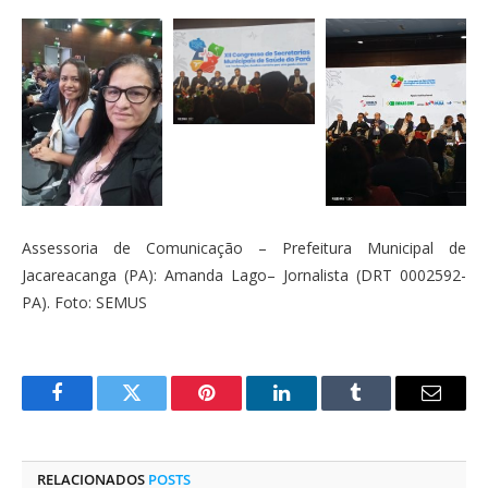
Assessoria de Comunicação – Prefeitura Municipal de
Jacareacanga (PA): Amanda Lago– Jornalista (DRT 0002592-
PA). Foto: SEMUS
Facebook
Twitter
Pinterest
O
Tumblr
E-
LinkedIn
mail
RELACIONADOS
POSTS