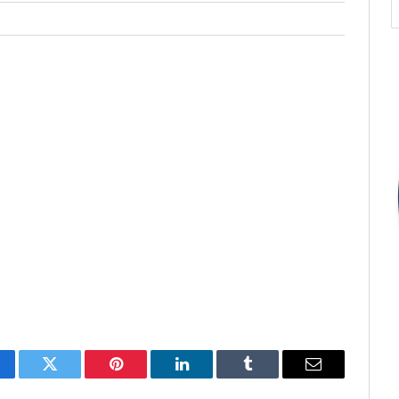
cebook
Twitter
Pinterest
O
Tumblr
E-