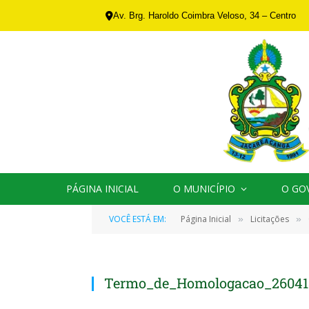
Av. Brg. Haroldo Coimbra Veloso, 34 – Centro
PÁGINA INICIAL
O MUNICÍPIO
O GO
VOCÊ ESTÁ EM:
Página Inicial
Licitações
»
»
Termo_de_Homologacao_260418