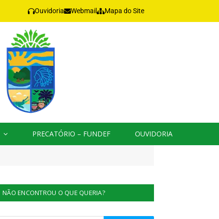
Ouvidoria
Webmail
Mapa do Site
PRECATÓRIO – FUNDEF
OUVIDORIA
NÃO ENCONTROU O QUE QUERIA?