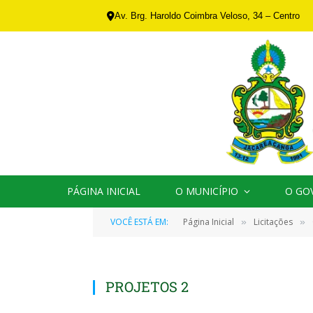
Av. Brg. Haroldo Coimbra Veloso, 34 – Centro
PÁGINA INICIAL
O MUNICÍPIO
O GO
VOCÊ ESTÁ EM:
Página Inicial
Licitações
»
»
PROJETOS 2