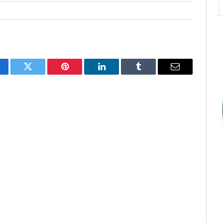
cebook
Twitter
Pinterest
O
Tumblr
E-
LinkedIn
mail