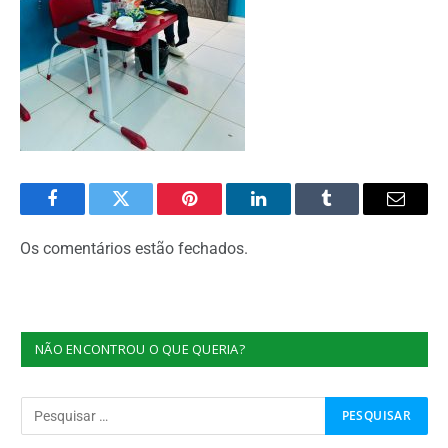
Facebook
Twitter
Pinterest
O
Tumblr
E-
LinkedIn
mail
Os comentários estão fechados.
NÃO ENCONTROU O QUE QUERIA?