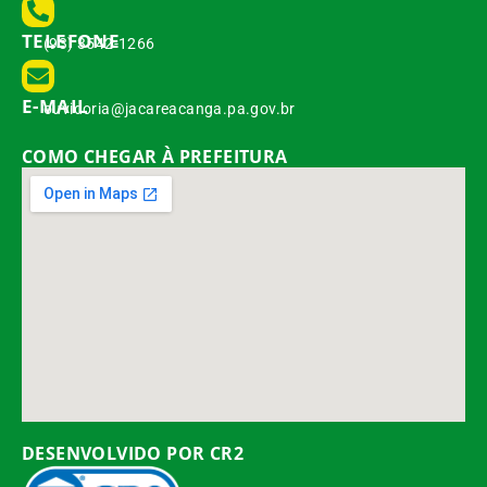
TELEFONE
(93) 3542-1266
E-MAIL
ouvidoria@jacareacanga.pa.gov.br
COMO CHEGAR À PREFEITURA
DESENVOLVIDO POR CR2