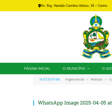
Av. Brg. Haroldo Coimbra Veloso, 34 – Centro
PÁGINA INICIAL
O MUNICÍPIO
O GO
VOCÊ ESTÁ EM:
Página Inicial
Notícias
C
»
»
WhatsApp Image 2025-04-05 at 1