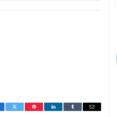
cebook
Twitter
Pinterest
O
Tumblr
E-