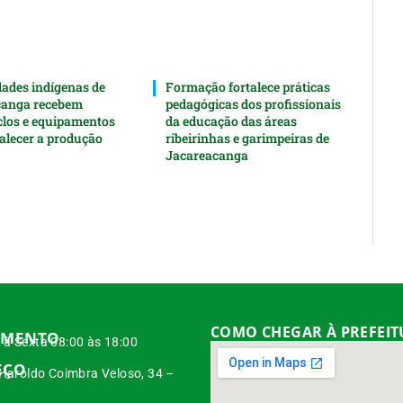
des indígenas de
Formação fortalece práticas
canga recebem
pedagógicas dos profissionais
clos e equipamentos
da educação das áreas
talecer a produção
ribeirinhas e garimpeiras de
Jacareacanga
COMO CHEGAR À PREFEI
IMENTO
à Sexta 08:00 às 18:00
EÇO
 Haroldo Coimbra Veloso, 34 –