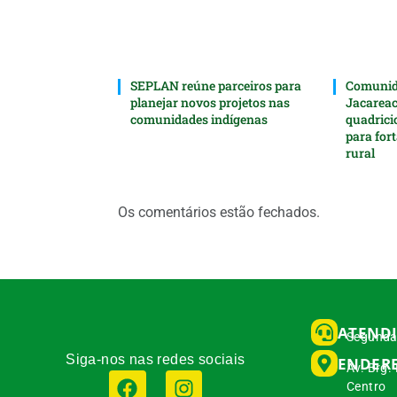
SEPLAN reúne parceiros para
Comunida
planejar novos projetos nas
Jacarea
comunidades indígenas
quadrici
para for
rural
Os comentários estão fechados.
ATEND
Segunda 
Siga-nos nas redes sociais
ENDER
Av. Brg.
Centro