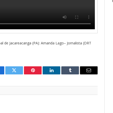
al de Jacareacanga (PA): Amanda Lago– Jornalista (DRT
cebook
Twitter
Pinterest
O
Tumblr
E-
LinkedIn
mail