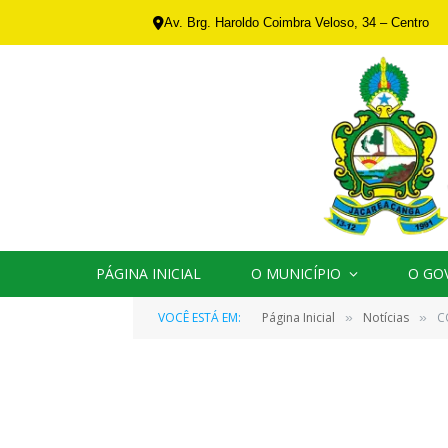
Av. Brg. Haroldo Coimbra Veloso, 34 – Centro
PÁGINA INICIAL
O MUNICÍPIO
O GO
VOCÊ ESTÁ EM:
Página Inicial
Notícias
C
»
»