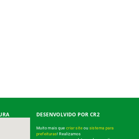
TURA
DESENVOLVIDO POR CR2
Muito mais que
criar site
ou
sistema para
prefeituras
! Realizamos