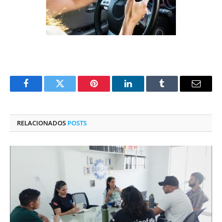
Facebook
Twitter
Pinterest
O
Tumblr
E-
LinkedIn
mail
RELACIONADOS
POSTS