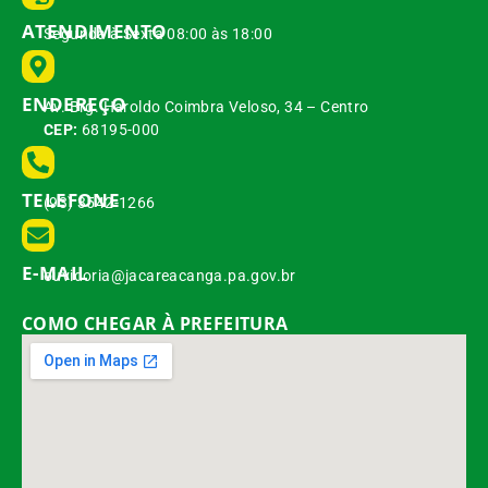
ATENDIMENTO
Segunda à Sexta 08:00 às 18:00
ENDEREÇO
Av. Brg. Haroldo Coimbra Veloso, 34 – Centro
CEP:
68195-000
TELEFONE
(93) 3542-1266
E-MAIL
ouvidoria@jacareacanga.pa.gov.br
COMO CHEGAR À PREFEITURA