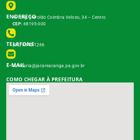
ENDEREÇO
Av. Brg. Haroldo Coimbra Veloso, 34 – Centro
CEP:
68195-000
TELEFONE
(93) 3542-1266
E-MAIL
ouvidoria@jacareacanga.pa.gov.br
COMO CHEGAR À PREFEITURA