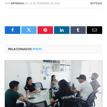
POR
IMPRENSA
NO
18 DE FEVEREIRO DE 2022
NOTÍCIAS
Facebook
Twitter
Pinterest
O
Tumblr
E-
LinkedIn
mail
RELACIONADOS
POSTS