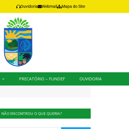
Ouvidoria
Webmail
Mapa do Site
PRECATÓRIO – FUNDEF
OUVIDORIA
NÃO ENCONTROU O QUE QUERIA?