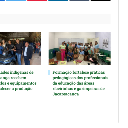
cebook
Twitter
Pinterest
O
Tumblr
E-
LinkedIn
mail
des indígenas de
Formação fortalece práticas
canga recebem
pedagógicas dos profissionais
clos e equipamentos
da educação das áreas
talecer a produção
ribeirinhas e garimpeiras de
Jacareacanga