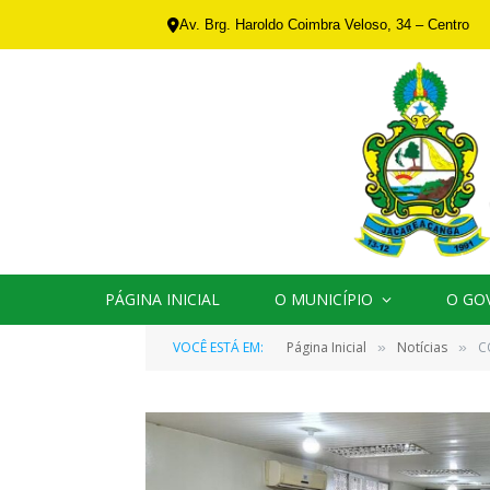
Av. Brg. Haroldo Coimbra Veloso, 34 – Centro
PÁGINA INICIAL
O MUNICÍPIO
O GO
VOCÊ ESTÁ EM:
Página Inicial
Notícias
C
»
»