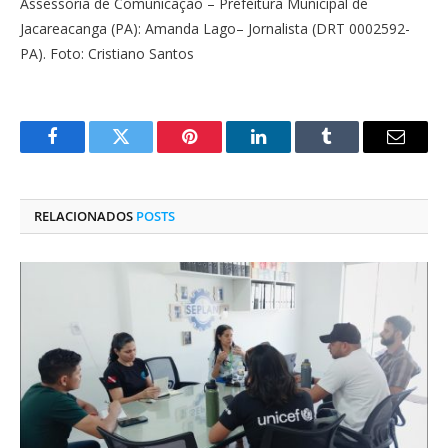
Assessoria de Comunicação – Prefeitura Municipal de
Jacareacanga (PA): Amanda Lago– Jornalista (DRT 0002592-
PA). Foto: Cristiano Santos
Facebook
Twitter
Pinterest
O
Tumblr
E-
LinkedIn
mail
RELACIONADOS
POSTS