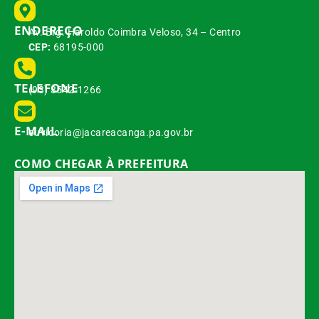
ENDEREÇO
Av. Brg. Haroldo Coimbra Veloso, 34 – Centro
CEP:
68195-000
TELEFONE
(93) 3542-1266
E-MAIL
ouvidoria@jacareacanga.pa.gov.br
COMO CHEGAR À PREFEITURA