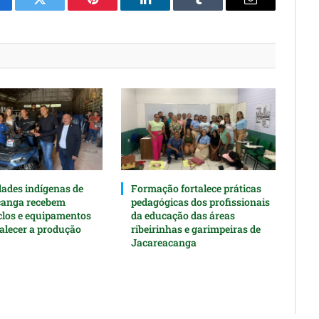
cebook
Twitter
Pinterest
O
Tumblr
E-
LinkedIn
mail
des indígenas de
Formação fortalece práticas
canga recebem
pedagógicas dos profissionais
clos e equipamentos
da educação das áreas
talecer a produção
ribeirinhas e garimpeiras de
Jacareacanga