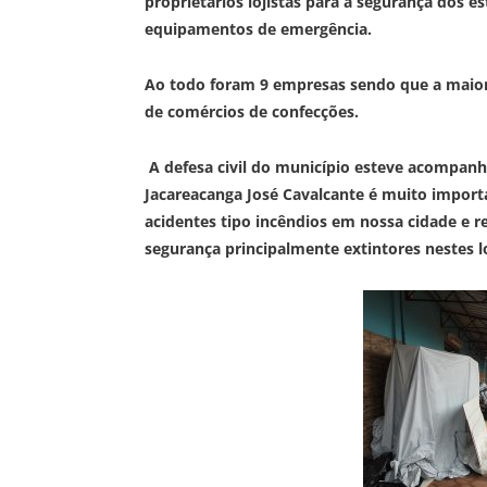
proprietários lojistas para a segurança dos 
equipamentos de emergência.
Ao todo foram 9 empresas sendo que a maiori
de comércios de confecções.
A defesa civil do município esteve acompanh
Jacareacanga José Cavalcante é muito importa
acidentes tipo incêndios em nossa cidade e 
segurança principalmente extintores nestes lo