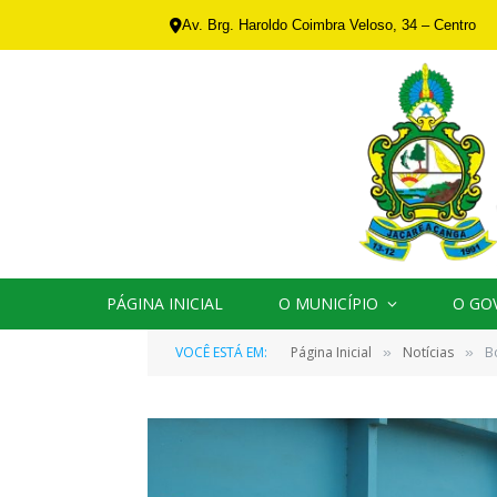
Av. Brg. Haroldo Coimbra Veloso, 34 – Centro
PÁGINA INICIAL
O MUNICÍPIO
O GO
VOCÊ ESTÁ EM:
Página Inicial
Notícias
B
»
»