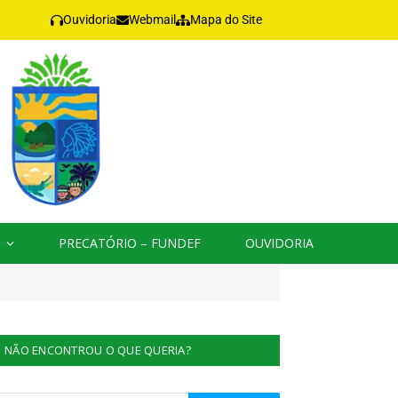
Ouvidoria
Webmail
Mapa do Site
PRECATÓRIO – FUNDEF
OUVIDORIA
NÃO ENCONTROU O QUE QUERIA?