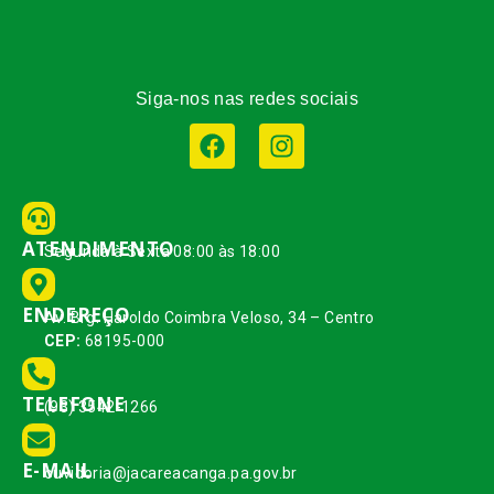
Siga-nos nas redes sociais
ATENDIMENTO
Segunda à Sexta 08:00 às 18:00
ENDEREÇO
Av. Brg. Haroldo Coimbra Veloso, 34 – Centro
CEP:
68195-000
TELEFONE
(93) 3542-1266
E-MAIL
ouvidoria@jacareacanga.pa.gov.br