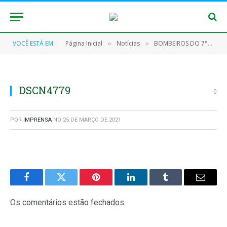
VOCÊ ESTÁ EM:
Página Inicial
Notícias
BOMBEIROS DO 7°GBM FISCALIZAM CONSTRUÇÃO DO HOSPITAL MUNICIPAL DE JACAREACANGA
»
»
DSCN4779
0
POR
IMPRENSA
NO
25 DE MARÇO DE 2021
Facebook
Twitter
Pinterest
O
Tumblr
E-
LinkedIn
mail
Os comentários estão fechados.