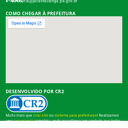
E-MAIL
ouvidoria@jacareacanga.pa.gov.br
COMO CHEGAR À PREFEITURA
DESENVOLVIDO POR CR2
Muito mais que
criar site
ou
sistema para prefeituras
! Realizamos
uma
assessoria
completa, onde garantimos em contrato que todas
as exigências das
leis de transparência pública
serão atendidas.