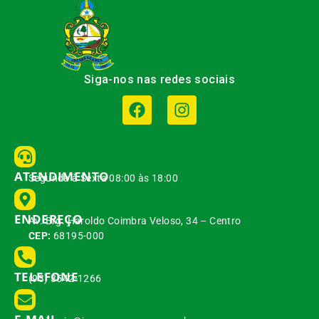
Siga-nos nas redes sociais
ATENDIMENTO
Segunda à Sexta 08:00 às 18:00
ENDEREÇO
Av. Brg. Haroldo Coimbra Veloso, 34 – Centro
CEP:
68195-000
TELEFONE
(93) 3542-1266