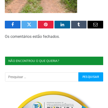
Facebook
Twitter
Pinterest
O
Tumblr
E-
LinkedIn
mail
Os comentários estão fechados.
NÃO ENCONTROU O QUE QUERIA?