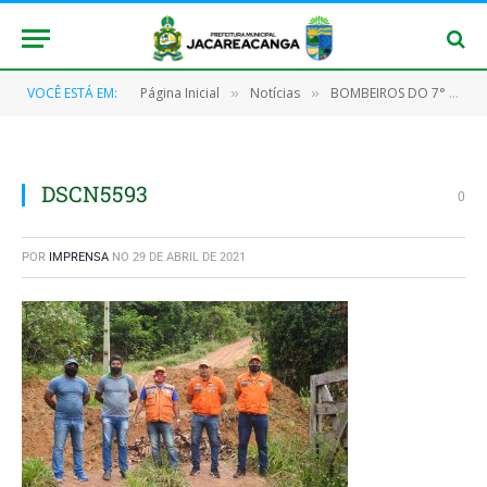
VOCÊ ESTÁ EM:
Página Inicial
Notícias
BOMBEIROS DO 7° GBM DA DEFESA CIVÍL ESTADUAL REALIZAM RECONHECIMENTO EM ÁREA DE RISCO EM JACARÉACANGA
»
»
DSCN5593
0
POR
IMPRENSA
NO
29 DE ABRIL DE 2021