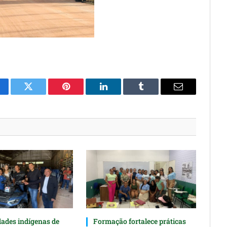
cebook
Twitter
Pinterest
O
Tumblr
E-
LinkedIn
mail
des indígenas de
Formação fortalece práticas