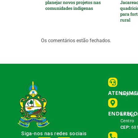
planejar novos projetos nas
Jacarea
comunidades indígenas
quadrici
para for
rural
Os comentários estão fechados.
ATENDIM
Segunda 
ENDEREÇO
Av. Brg.
Centro
CEP:
681
Siga-nos nas redes sociais