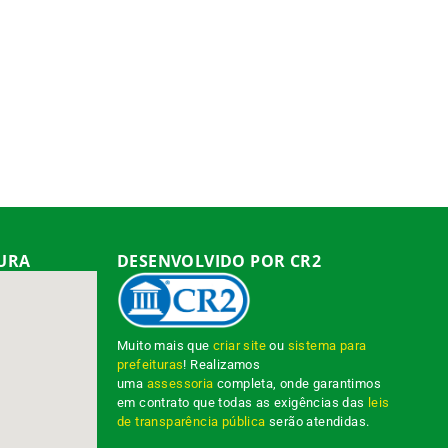
TURA
DESENVOLVIDO POR CR2
Muito mais que
criar site
ou
sistema para
prefeituras
! Realizamos
uma
assessoria
completa, onde garantimos
em contrato que todas as exigências das
leis
de transparência pública
serão atendidas.