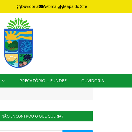
Ouvidoria
Webmail
Mapa do Site
PRECATÓRIO – FUNDEF
OUVIDORIA
NÃO ENCONTROU O QUE QUERIA?