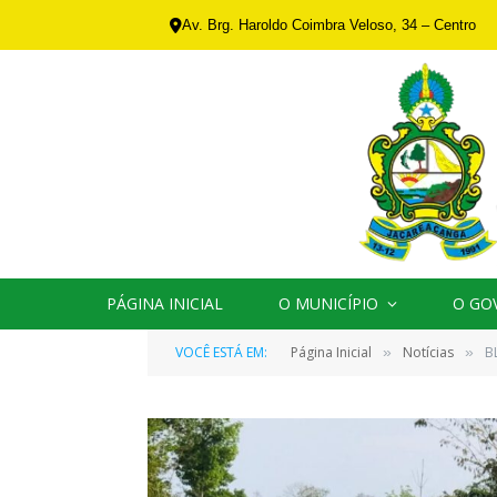
Av. Brg. Haroldo Coimbra Veloso, 34 – Centro
PÁGINA INICIAL
O MUNICÍPIO
O GO
VOCÊ ESTÁ EM:
Página Inicial
Notícias
B
»
»