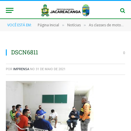
VOCÊ ESTÁ EM:
Página Inicial
Notícias
As classes de moto taxistas e taxistas reuniram com o prefeito Valdo do posto e o comandante do CPR 10
»
»
DSCN6811
0
POR
IMPRENSA
NO
31 DE MAIO DE 2021