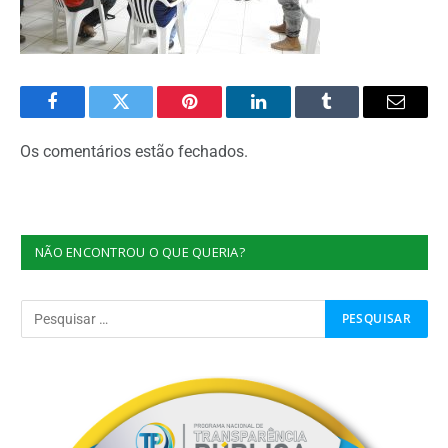
Facebook
Twitter
Pinterest
O
Tumblr
E-
LinkedIn
mail
Os comentários estão fechados.
NÃO ENCONTROU O QUE QUERIA?