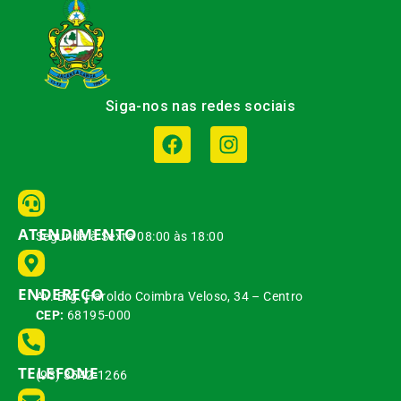
Siga-nos nas redes sociais
ATENDIMENTO
Segunda à Sexta 08:00 às 18:00
ENDEREÇO
Av. Brg. Haroldo Coimbra Veloso, 34 – Centro
CEP:
68195-000
TELEFONE
(93) 3542-1266