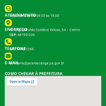
ATENDIMENTO
Segunda à Sexta 08:00 às 18:00
ENDEREÇO
Av. Brg. Haroldo Coimbra Veloso, 34 – Centro
CEP:
68195-000
TELEFONE
(93) 3542-1266
E-MAIL
ouvidoria@jacareacanga.pa.gov.br
COMO CHEGAR À PREFEITURA