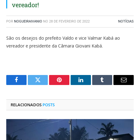
vereador!
POR
NOGUEIRAIVANIO
NO
28 DE FEVEREIRO DE 2022
NOTÍCIAS
São os desejos do prefeito Valdo e vice Valmar Kabá ao
vereador e presidente da Câmara Giovani Kabá.
Facebook
Twitter
Pinterest
O
Tumblr
E-
LinkedIn
mail
RELACIONADOS
POSTS