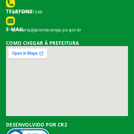
TELEFONE
(93) 3542-1266
E-MAIL
ouvidoria@jacareacanga.pa.gov.br
COMO CHEGAR À PREFEITURA
DESENVOLVIDO POR CR2