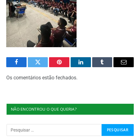
Facebook
Twitter
Pinterest
O
Tumblr
E-
LinkedIn
mail
Os comentários estão fechados.
NÃO ENCONTROU O QUE QUERIA?