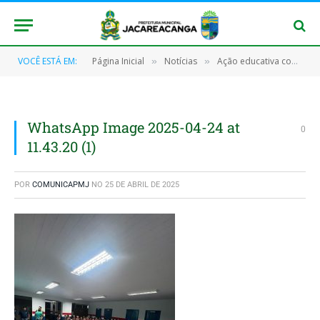
VOCÊ ESTÁ EM:
Página Inicial
Notícias
Ação educativa contra poluição sonora foi realizada em Jacareacanga
»
»
WhatsApp Image 2025-04-24 at
0
11.43.20 (1)
POR
COMUNICAPMJ
NO
25 DE ABRIL DE 2025