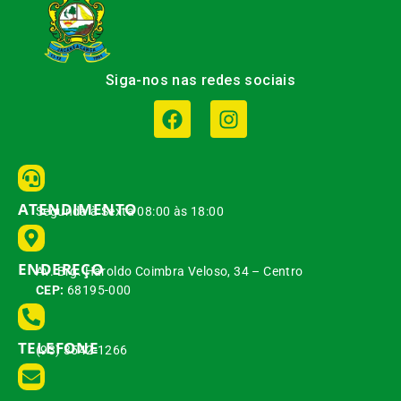
Siga-nos nas redes sociais
ATENDIMENTO
Segunda à Sexta 08:00 às 18:00
ENDEREÇO
Av. Brg. Haroldo Coimbra Veloso, 34 – Centro
CEP:
68195-000
TELEFONE
(93) 3542-1266