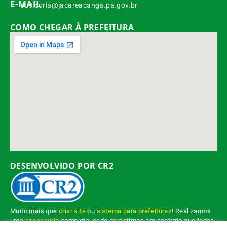
E-MAIL
ouvidoria@jacareacanga.pa.gov.br
COMO CHEGAR À PREFEITURA
DESENVOLVIDO POR CR2
Muito mais que
criar site
ou
sistema para prefeituras
! Realizamos
uma
assessoria
completa, onde garantimos em contrato que todas