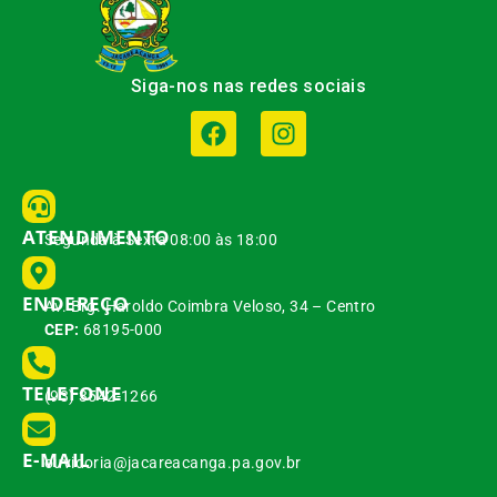
Siga-nos nas redes sociais
ATENDIMENTO
Segunda à Sexta 08:00 às 18:00
ENDEREÇO
Av. Brg. Haroldo Coimbra Veloso, 34 – Centro
CEP:
68195-000
TELEFONE
(93) 3542-1266
E-MAIL
ouvidoria@jacareacanga.pa.gov.br