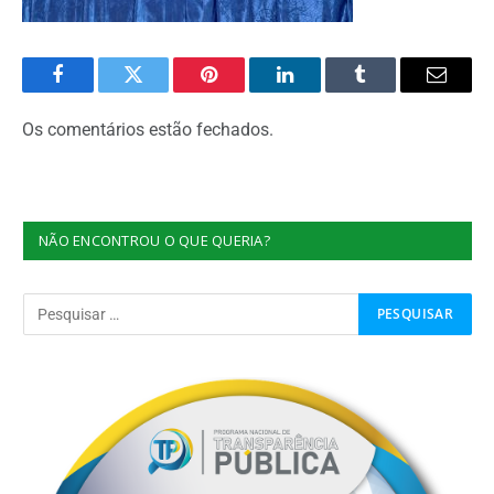
Facebook
Twitter
Pinterest
O
Tumblr
E-
LinkedIn
mail
Os comentários estão fechados.
NÃO ENCONTROU O QUE QUERIA?