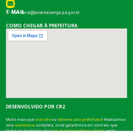
E-MAIL
ouvidoria@jacareacanga.pa.gov.br
COMO CHEGAR À PREFEITURA
DESENVOLVIDO POR CR2
Muito mais que
criar site
ou
sistema para prefeituras
! Realizamos
uma
assessoria
completa, onde garantimos em contrato que
todas as exigências das
leis de transparência pública
serão