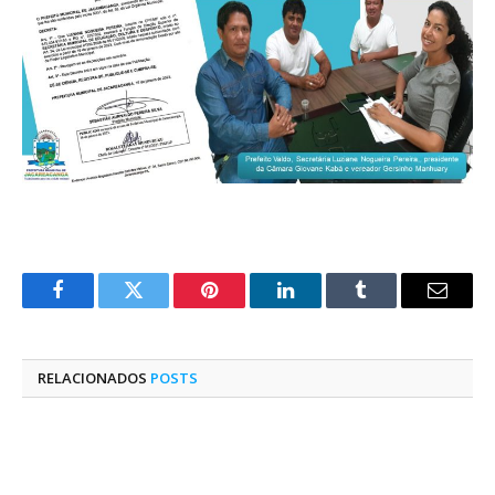
Facebook
Twitter
Pinterest
O
Tumblr
E-
LinkedIn
mail
RELACIONADOS
POSTS