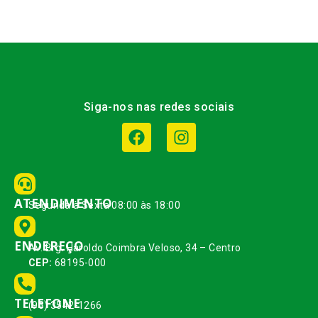
Siga-nos nas redes sociais
ATENDIMENTO
Segunda à Sexta 08:00 às 18:00
ENDEREÇO
Av. Brg. Haroldo Coimbra Veloso, 34 – Centro
CEP:
68195-000
TELEFONE
(93) 3542-1266