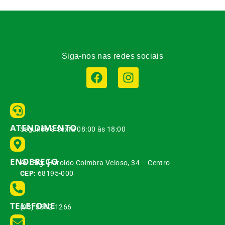
Siga-nos nas redes sociais
ATENDIMENTO
Segunda à Sexta 08:00 às 18:00
ENDEREÇO
Av. Brg. Haroldo Coimbra Veloso, 34 – Centro
CEP:
68195-000
TELEFONE
(93) 3542-1266