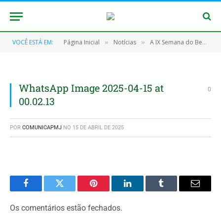
VOCÊ ESTÁ EM:
Página Inicial
Notícias
A IX Semana do Bebê foi avaliada de forma positiva pela população
»
»
WhatsApp Image 2025-04-15 at
0
00.02.13
POR
COMUNICAPMJ
NO
15 DE ABRIL DE 2025
Facebook
Twitter
Pinterest
O
Tumblr
E-
LinkedIn
mail
Os comentários estão fechados.