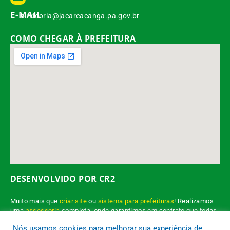
E-MAIL
ouvidoria@jacareacanga.pa.gov.br
COMO CHEGAR À PREFEITURA
DESENVOLVIDO POR CR2
Muito mais que
criar site
ou
sistema para prefeituras
! Realizamos
uma
assessoria
completa, onde garantimos em contrato que todas
as exigências das
leis de transparência pública
serão atendidas.
Nós usamos cookies para melhorar sua experiência de