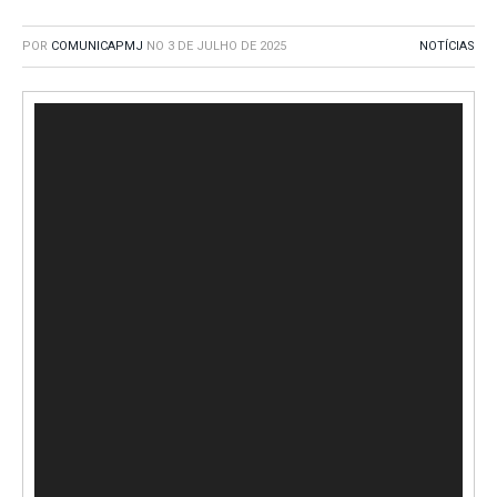
POR
COMUNICAPMJ
NO
3 DE JULHO DE 2025
NOTÍCIAS
Tocador
de
vídeo