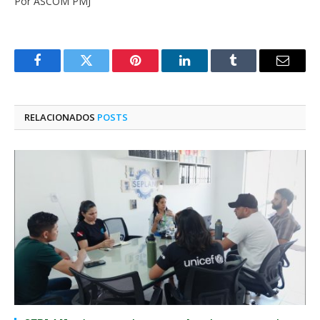
Por ASCOM PMJ
Facebook
Twitter
Pinterest
O
Tumblr
E-
LinkedIn
mail
RELACIONADOS
POSTS