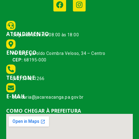
ATENDIMENTO
Segunda à Sexta 08:00 às 18:00
ENDEREÇO
Av. Brg. Haroldo Coimbra Veloso, 34 – Centro
CEP:
68195-000
TELEFONE
(93) 3542-1266
E-MAIL
ouvidoria@jacareacanga.pa.gov.br
COMO CHEGAR À PREFEITURA