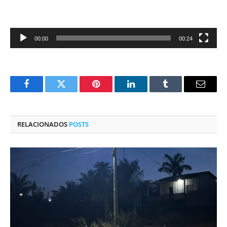
00:00
00:24
Facebook
Twitter
Pinterest
O
Tumblr
E-
LinkedIn
mail
RELACIONADOS
POSTS