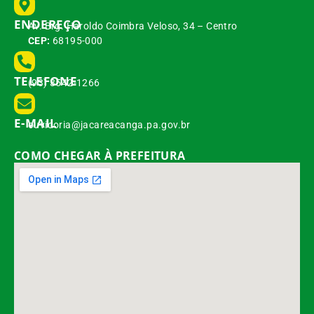
ENDEREÇO
Av. Brg. Haroldo Coimbra Veloso, 34 – Centro
CEP:
68195-000
TELEFONE
(93) 3542-1266
E-MAIL
ouvidoria@jacareacanga.pa.gov.br
COMO CHEGAR À PREFEITURA