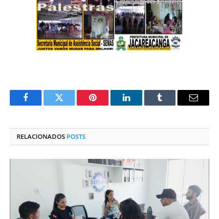
Facebook
Twitter
Pinterest
O
Tumblr
E-
LinkedIn
mail
RELACIONADOS
POSTS