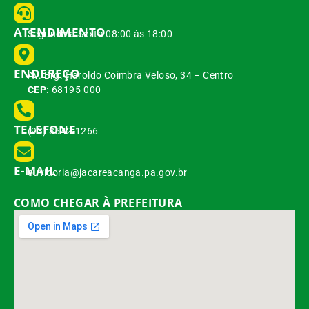
ATENDIMENTO
Segunda à Sexta 08:00 às 18:00
ENDEREÇO
Av. Brg. Haroldo Coimbra Veloso, 34 – Centro
CEP:
68195-000
TELEFONE
(93) 3542-1266
E-MAIL
ouvidoria@jacareacanga.pa.gov.br
COMO CHEGAR À PREFEITURA