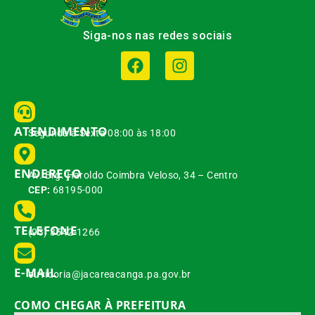
Siga-nos nas redes sociais
ATENDIMENTO
Segunda à Sexta 08:00 às 18:00
ENDEREÇO
Av. Brg. Haroldo Coimbra Veloso, 34 – Centro
CEP:
68195-000
TELEFONE
(93) 3542-1266
E-MAIL
ouvidoria@jacareacanga.pa.gov.br
COMO CHEGAR À PREFEITURA