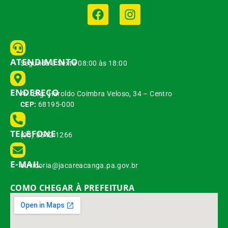
ATENDIMENTO
Segunda à Sexta 08:00 às 18:00
ENDEREÇO
Av. Brg. Haroldo Coimbra Veloso, 34 – Centro
CEP:
68195-000
TELEFONE
(93) 3542-1266
E-MAIL
ouvidoria@jacareacanga.pa.gov.br
COMO CHEGAR À PREFEITURA