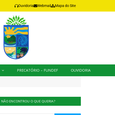
Ouvidoria
Webmail
Mapa do Site
PRECATÓRIO – FUNDEF
OUVIDORIA
NÃO ENCONTROU O QUE QUERIA?