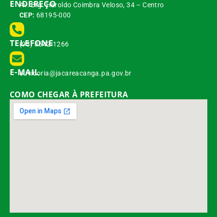
ENDEREÇO
Av. Brg. Haroldo Coimbra Veloso, 34 – Centro
CEP:
68195-000
TELEFONE
(93) 3542-1266
E-MAIL
ouvidoria@jacareacanga.pa.gov.br
COMO CHEGAR À PREFEITURA