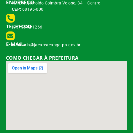
ENDEREÇO
Av. Brg. Haroldo Coimbra Veloso, 34 – Centro
CEP:
68195-000
TELEFONE
(93) 3542-1266
E-MAIL
ouvidoria@jacareacanga.pa.gov.br
COMO CHEGAR À PREFEITURA