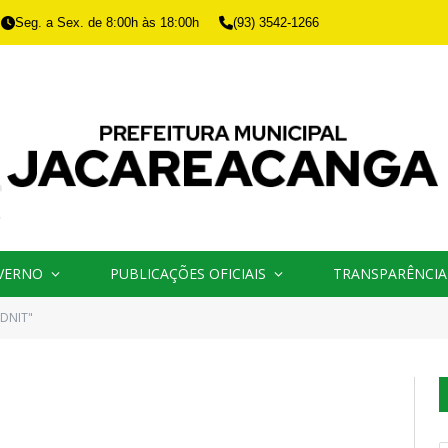
Seg. a Sex. de 8:00h às 18:00h
(93) 3542-1266
VERNO
PUBLICAÇÕES OFICIAIS
TRANSPARÊNCIA
"DNIT"