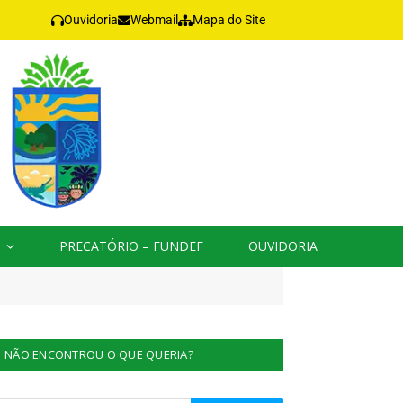
Ouvidoria
Webmail
Mapa do Site
PRECATÓRIO – FUNDEF
OUVIDORIA
NÃO ENCONTROU O QUE QUERIA?