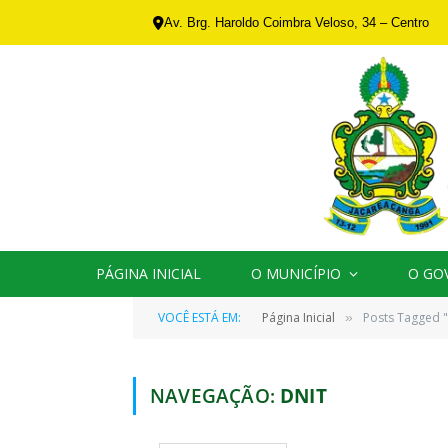
Av. Brg. Haroldo Coimbra Veloso, 34 – Centro
PÁGINA INICIAL
O MUNICÍPIO
O GO
VOCÊ ESTÁ EM:
Página Inicial
Posts Tagged 
»
NAVEGAÇÃO:
DNIT