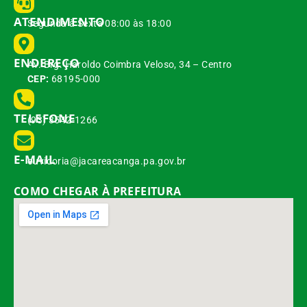
ATENDIMENTO
Segunda à Sexta 08:00 às 18:00
ENDEREÇO
Av. Brg. Haroldo Coimbra Veloso, 34 – Centro
CEP:
68195-000
TELEFONE
(93) 3542-1266
E-MAIL
ouvidoria@jacareacanga.pa.gov.br
COMO CHEGAR À PREFEITURA