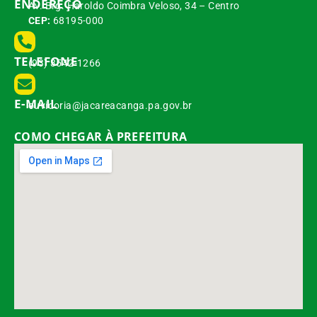
ENDEREÇO
Av. Brg. Haroldo Coimbra Veloso, 34 – Centro
CEP:
68195-000
TELEFONE
(93) 3542-1266
E-MAIL
ouvidoria@jacareacanga.pa.gov.br
COMO CHEGAR À PREFEITURA