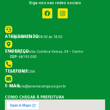
Siga-nos nas redes sociais
ATENDIMENTO
Segunda à Sexta 08:00 às 18:00
ENDEREÇO
Av. Brg. Haroldo Coimbra Veloso, 34 – Centro
CEP:
68195-000
TELEFONE
(93) 3542-1266
E-MAIL
ouvidoria@jacareacanga.pa.gov.br
COMO CHEGAR À PREFEITURA