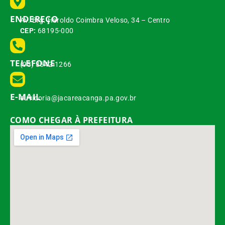
ENDEREÇO
Av. Brg. Haroldo Coimbra Veloso, 34 – Centro
CEP:
68195-000
TELEFONE
(93) 3542-1266
E-MAIL
ouvidoria@jacareacanga.pa.gov.br
COMO CHEGAR À PREFEITURA