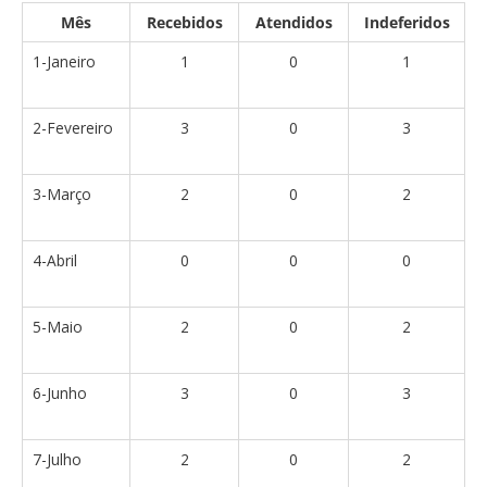
Mês
Recebidos
Atendidos
Indeferidos
1-Janeiro
1
0
1
2-Fevereiro
3
0
3
3-Março
2
0
2
4-Abril
0
0
0
5-Maio
2
0
2
6-Junho
3
0
3
7-Julho
2
0
2