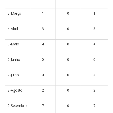
3-Março
1
0
1
4-Abril
3
0
3
5-Maio
4
0
4
6-Junho
0
0
0
7-Julho
4
0
4
8-Agosto
2
0
2
9-Setembro
7
0
7