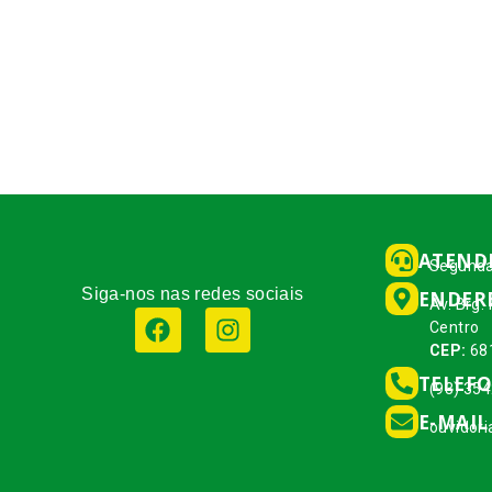
ATEND
Segunda
Siga-nos nas redes sociais
ENDER
Av. Brg.
Centro
CEP:
68
TELEF
(93) 35
E-MAIL
ouvidor