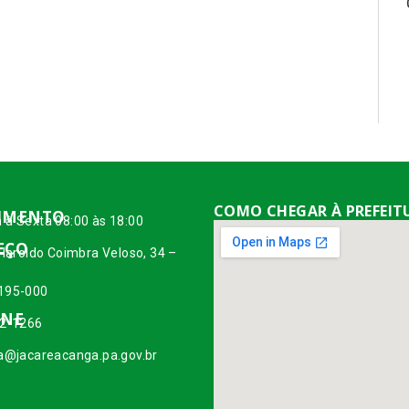
COMO CHEGAR À PREFEIT
IMENTO
 à Sexta 08:00 às 18:00
EÇO
 Haroldo Coimbra Veloso, 34 –
195-000
ONE
42-1266
ia@jacareacanga.pa.gov.br