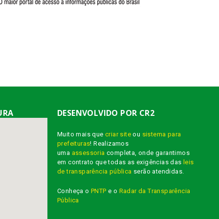
URA
DESENVOLVIDO POR CR2
Muito mais que
criar site
ou
sistema para
prefeituras
! Realizamos
uma
assessoria
completa, onde garantimos
em contrato que todas as exigências das
leis
de transparência pública
serão atendidas.
Conheça o
PNTP
e o
Radar da Transparência
Pública