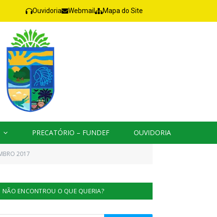
Ouvidoria
Webmail
Mapa do Site
PRECATÓRIO – FUNDEF
OUVIDORIA
EMBRO 2017
NÃO ENCONTROU O QUE QUERIA?