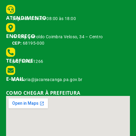
ATENDIMENTO
Segunda à Sexta 08:00 às 18:00
ENDEREÇO
Av. Brg. Haroldo Coimbra Veloso, 34 – Centro
CEP:
68195-000
TELEFONE
(93) 3542-1266
E-MAIL
ouvidoria@jacareacanga.pa.gov.br
COMO CHEGAR À PREFEITURA