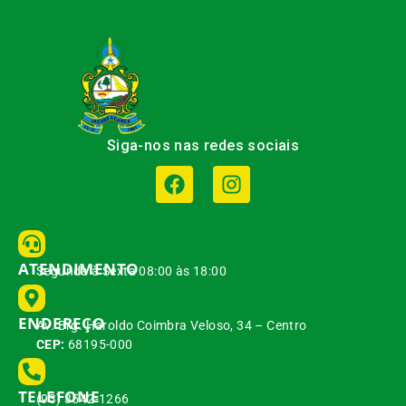
Siga-nos nas redes sociais
ATENDIMENTO
Segunda à Sexta 08:00 às 18:00
ENDEREÇO
Av. Brg. Haroldo Coimbra Veloso, 34 – Centro
CEP:
68195-000
TELEFONE
(93) 3542-1266