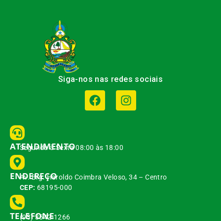
Siga-nos nas redes sociais
ATENDIMENTO
Segunda à Sexta 08:00 às 18:00
ENDEREÇO
Av. Brg. Haroldo Coimbra Veloso, 34 – Centro
CEP:
68195-000
TELEFONE
(93) 3542-1266