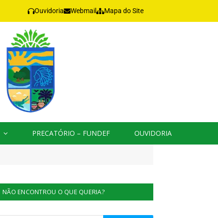
Ouvidoria
Webmail
Mapa do Site
PRECATÓRIO – FUNDEF
OUVIDORIA
NÃO ENCONTROU O QUE QUERIA?