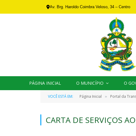
Av. Brg. Haroldo Coimbra Veloso, 34 – Centro
PÁGINA INICIAL
O MUNICÍPIO
O GO
VOCÊ ESTÁ EM:
Página Inicial
Portal da Tran
»
CARTA DE SERVIÇOS A