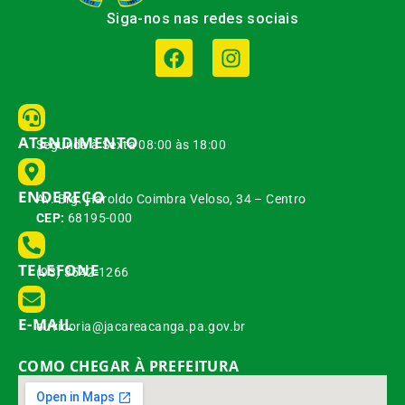
Siga-nos nas redes sociais
ATENDIMENTO
Segunda à Sexta 08:00 às 18:00
ENDEREÇO
Av. Brg. Haroldo Coimbra Veloso, 34 – Centro
CEP:
68195-000
TELEFONE
(93) 3542-1266
E-MAIL
ouvidoria@jacareacanga.pa.gov.br
COMO CHEGAR À PREFEITURA