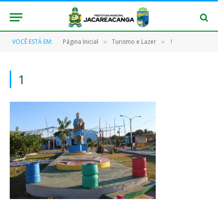
VOCÊ ESTÁ EM:
Página Inicial
Turismo e Lazer
1
»
»
1