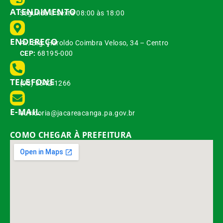
ATENDIMENTO
Segunda à Sexta 08:00 às 18:00
ENDEREÇO
Av. Brg. Haroldo Coimbra Veloso, 34 – Centro
CEP:
68195-000
TELEFONE
(93) 3542-1266
E-MAIL
ouvidoria@jacareacanga.pa.gov.br
COMO CHEGAR À PREFEITURA