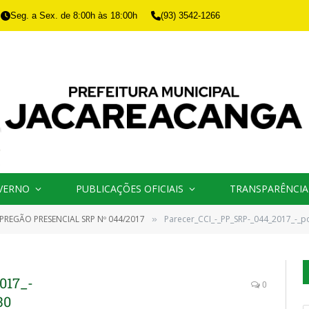
Seg. a Sex. de 8:00h às 18:00h
(93) 3542-1266
VERNO
PUBLICAÇÕES OFICIAIS
TRANSPARÊNCIA
PREGÃO PRESENCIAL SRP Nº 044/2017
Parecer_CCI_-_PP_SRP-_044_2017_-_p
»
017_-
0
30