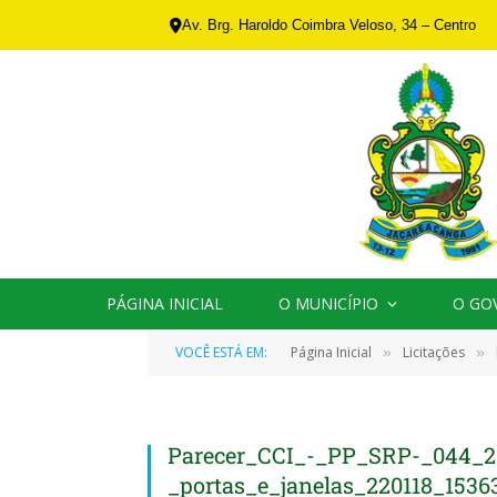
Av. Brg. Haroldo Coimbra Veloso, 34 – Centro
PÁGINA INICIAL
O MUNICÍPIO
O GO
VOCÊ ESTÁ EM:
Página Inicial
Licitações
»
»
Parecer_CCI_-_PP_SRP-_044_2
_portas_e_janelas_220118_1536