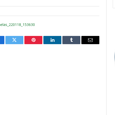
nelas_220118_153630
cebook
Twitter
Pinterest
O
Tumblr
E-
LinkedIn
mail