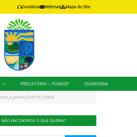
Ouvidoria
Webmail
Mapa do Site
PRECATÓRIO – FUNDEF
OUVIDORIA
ortas_e_janelas_220118_153630
NÃO ENCONTROU O QUE QUERIA?