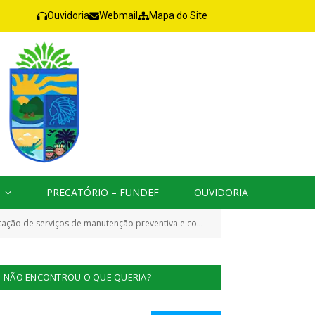
Ouvidoria
Webmail
Mapa do Site
PRECATÓRIO – FUNDEF
OUVIDORIA
ernagem, pintura, vidraçaria, borracharia, alinhamento, balanceamento, troca de óleo lubrificante e assistência de socorro mecânico)
NÃO ENCONTROU O QUE QUERIA?