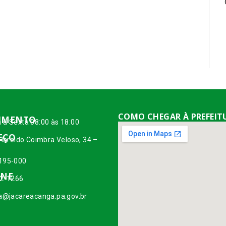
COMO CHEGAR À PREFEIT
IMENTO
 à Sexta 08:00 às 18:00
EÇO
 Haroldo Coimbra Veloso, 34 –
195-000
ONE
42-1266
ia@jacareacanga.pa.gov.br