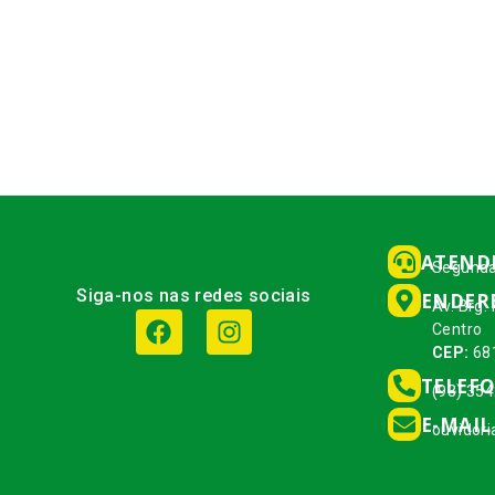
ATEND
Segunda
Siga-nos nas redes sociais
ENDER
Av. Brg.
Centro
CEP:
68
TELEF
(93) 35
E-MAIL
ouvidor