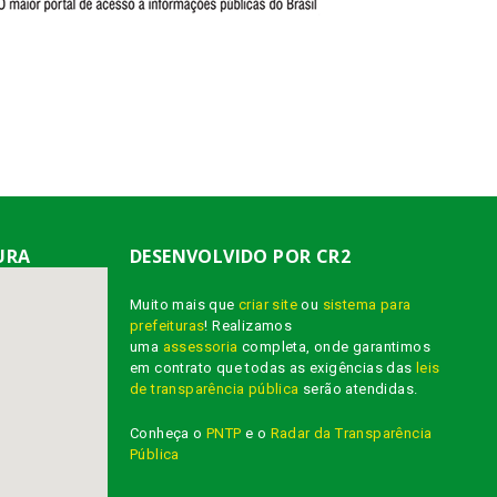
URA
DESENVOLVIDO POR CR2
Muito mais que
criar site
ou
sistema para
prefeituras
! Realizamos
uma
assessoria
completa, onde garantimos
em contrato que todas as exigências das
leis
de transparência pública
serão atendidas.
Conheça o
PNTP
e o
Radar da Transparência
Pública