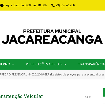
Seg. a Sex. de 8:00h às 18:00h
(93) 3542-1266
VERNO
PUBLICAÇÕES OFICIAIS
TRANSPARÊNCIA
PREGÃO PRESENCIAL Nº 026/2019-SRP (Registro de preços para a eventual prestação de serviços de manutenção preventiva e corretiva em veículos e máquinas pesadas, compreendendo: serviços mecânicos, elétricos, lant
anutenção Veicular
0