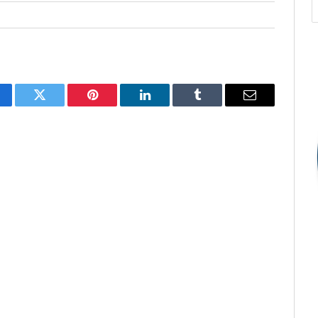
cebook
Twitter
Pinterest
O
Tumblr
E-
LinkedIn
mail