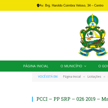
Av. Brg. Haroldo Coimbra Veloso, 34 – Centro
PÁGINA INICIAL
O MUNICÍPIO
O GO
VOCÊ ESTÁ EM:
Página Inicial
Licitações
»
»
PCCI – PP SRP – 026 2019 – M